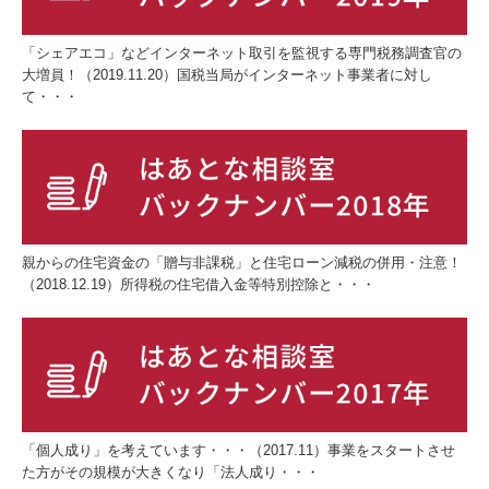
ご相談窓口
「シェアエコ」などインターネット取引を監視する専門税務調査官の
個人情報保護方針
大増員！（2019.11.20）国税当局がインターネット事業者に対し
て・・・
親からの住宅資金の「贈与非課税」と住宅ローン減税の併用・注意！
（2018.12.19）所得税の住宅借入金等特別控除と・・・
「個人成り」を考えています・・・（2017.11）事業をスタートさせ
た方がその規模が大きくなり「法人成り・・・