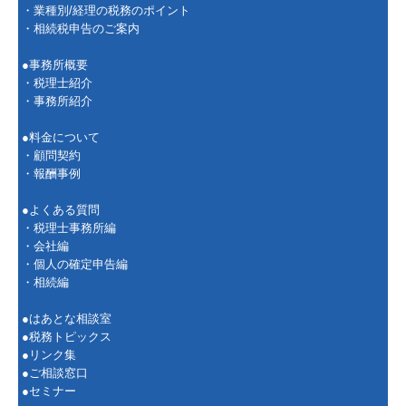
・業種別/経理の税務のポイント
・相続税申告のご案内
●事務所概要
・
税理士紹介
・
事務所紹介
●
料金について
・
顧問契約
・
報酬事例
●
よくある質問
・
税理士事務所編
・
会社編
・
個人の確定申告編
・
相続編
●
はあとな相談室
●
税務トピックス
●
リンク集
●
ご相談窓口
●
セミナー