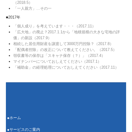
（2018.5）
「一人親方」…その一
■2017年
「個人成り」を考えています・・・（2017.11）
「広大地」の廃止？2017.1.1から「地積規模の大きな宅地の評
価」の新設（2017.9）
相続した居住用財産を譲渡して3000万円控除？（2017.8）
「配偶者控除」の改正について教えてください。（2017.5）
領収書等の保存は「スキャナ保存（？）」（2017.4）
マイナンバーについておしえてください（2017.1）
「補助金」の経理処理についておしえてください（2017.11）
●
ホーム
●サービスのご案内