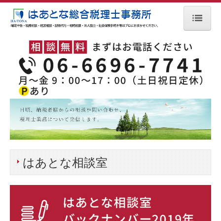
ホーム
サービスの案内
業種別経理と税務ポイント
相続税のご案内
事務所概要
料金について
はあとな相談室
よくある Q&A
はあとな相談室
税務トピックス